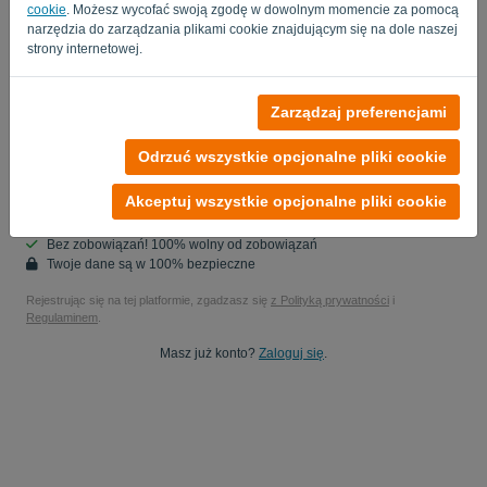
cookie
. Możesz wycofać swoją zgodę w dowolnym momencie za pomocą
Nie jesteś komputerem? Wpisz „
”.
narzędzia do zarządzania plikami cookie znajdującym się na dole naszej
strony internetowej.
Tak, możesz studiować moje dane produktowe..
Zarządzaj preferencjami
Tak, możesz wysyłać mi aktualizacje marketingowe.
Odrzuć wszystkie opcjonalne pliki cookie
Rozpocznij bezpłatny okres próbny
Akceptuj wszystkie opcjonalne pliki cookie
Karta kredytowa nie jest wymagana
Bez zobowiązań! 100% wolny od zobowiązań
Twoje dane są w 100% bezpieczne
Rejestrując się na tej platformie, zgadzasz się
z Polityką prywatności
i
Regulaminem
.
Masz już konto?
Zaloguj się
.