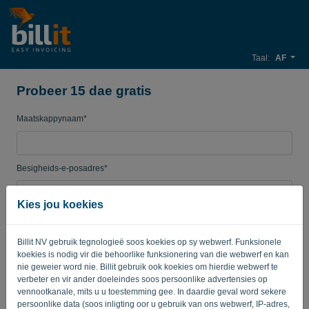
Taal:
AF
Probeer 15 dae gratis
Maatskappynaam*
Besigheids-e-posadres*
Kies jou koekies
Wagwoord
Billit NV gebruik tegnologieë soos koekies op sy webwerf. Funksionele
koekies is nodig vir die behoorlike funksionering van die webwerf en kan
nie geweier word nie. Billit gebruik ook koekies om hierdie webwerf te
Land
verbeter en vir ander doeleindes soos persoonlike advertensies op
vennootkanale, mits u u toestemming gee. In daardie geval word sekere
persoonlike data (soos inligting oor u gebruik van ons webwerf, IP-adres,