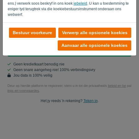
ens.) verwerk soos beskryf in ons koek
iebeleid
. U kan u toestemming te
Is jy nie 'n rekenaar nie? Vul '
' in.
eniger tyd terugtrek via die koekiebestuursinstrument onderaan ons
webwerf.
Ja, jy mag my produktupdates studeer..
Bestuur voorkeure
Verwerp alle opsionele koekies
Ja, jy kan vir my bemarkingsopdaterings stuur.
Aanvaar alle opsionele koekies
Begin jou gratis proeftydperk
Geen kredietkaart benodig nie
Geen snare aangeheg nie! 100% verbindingsvry
Jou data is 100% veilig
Deur op hierdie platform te registreer, stem u in tot die privaatheids
beleid en be
pal
ings en voorwaardes
.
Het jy reeds 'n rekening?
Teken in
.