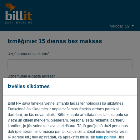
Valoda:
LV
Izmēģiniet 15 dienas bez maksas
Uzņēmuma nosaukums*
Uzņēmuma e-pasta adrese*
Izvēlies sīkdatnes
Parole
Billit NV savā tīmekļa vietnē izmanto tādas tehnoloģijas kā sīkdatnes.
Funkcionālās sīkdatnes ir nepieciešamas tīmekļa vietnes pareizai
darbībai, un tās nevar atteikt. Billit izmanto arī sīkdatnes, lai uzlabotu šo
vietni un citiem mērķiem, piemēram, personalizētai reklāmai partneru
Valsts
kanālos, ja jūs sniedzat savu piekrišanu. Tādā gadījumā daži personas
dati (piemēram, informācija par to, kā jūs izmantojat mūsu tīmekļa vietni,
IP adrese utt.) tiek apstrādāti, kā aprakstīts mūsu sīk
failu politikā
. Jūs