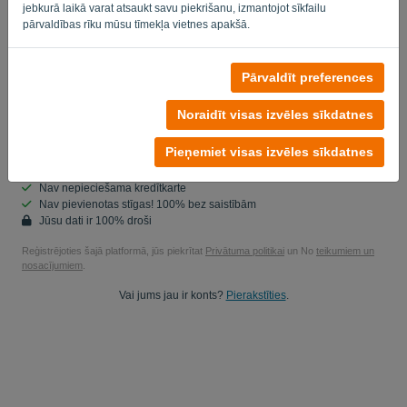
jebkurā laikā varat atsaukt savu piekrišanu, izmantojot sīkfailu
Vai jūs neesat dators? Aizpildiet '
'.
pārvaldības rīku mūsu tīmekļa vietnes apakšā.
Pārvaldīt preferences
Jā, jums patīk studēt manu produktu datumu..
Jā, jūs varat nosūtīt man mārketinga atjauninājumus.
Noraidīt visas izvēles sīkdatnes
Sāciet bezmaksas izmēģinājumu
Pieņemiet visas izvēles sīkdatnes
Nav nepieciešama kredītkarte
Nav pievienotas stīgas! 100% bez saistībām
Jūsu dati ir 100% droši
Reģistrējoties šajā platformā, jūs piekrītat
Privātuma politikai
un No
teikumiem un
nosacījumiem
.
Vai jums jau ir konts?
Pierakstīties
.